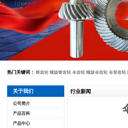
热门关键词：
锥齿轮
螺旋锥齿轮
伞齿轮
螺旋伞齿轮
伞形齿轮
关于我们
行业新闻
公司简介
产品百科
产品中心