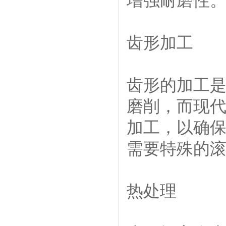
增强耐磨性
齿形加工
齿形的加工
磨削，而现代
加工，以确
需要特殊的
热处理