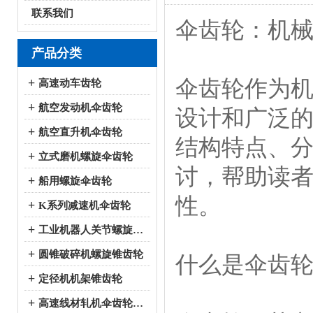
联系我们
伞齿轮：机
产品分类
伞齿轮作为
+
高速动车齿轮
+
航空发动机伞齿轮
设计和广泛
+
航空直升机伞齿轮
结构特点、
+
立式磨机螺旋伞齿轮
讨，帮助读
+
船用螺旋伞齿轮
性。
+
K系列减速机伞齿轮
+
工业机器人关节螺旋伞齿轮
+
圆锥破碎机螺旋锥齿轮
什么是伞齿
+
定径机机架锥齿轮
+
高速线材轧机伞齿轮系列