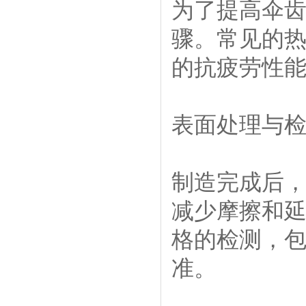
为了提高伞
骤。常见的
的抗疲劳性
表面处理与
制造完成后
减少摩擦和
格的检测，
准。