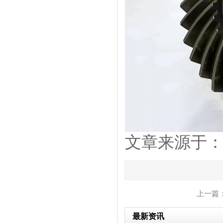
文章来源于：http:
上一篇
最新资讯