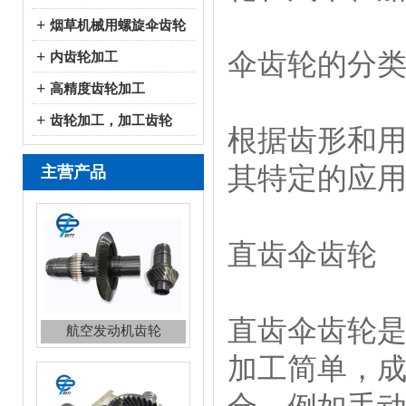
+
烟草机械用螺旋伞齿轮
伞齿轮的分
+
内齿轮加工
+
高精度齿轮加工
+
齿轮加工，加工齿轮
根据齿形和
其特定的应
主营产品
直齿伞齿轮
直齿伞齿轮
航空直升机伞齿轮
加工简单，