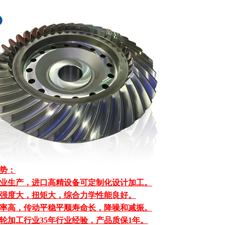
势：
业生产，进口高精设备可定制化设计加工。
强度大，扭矩大，综合力学性能良好。
率高，传动平稳平顺寿命长，降噪和减振。
轮加工行业
35年行业经验，产品质保1年。