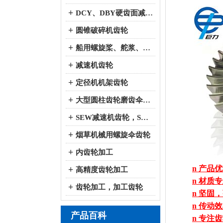
+
DCY、DBY硬齿面减速机伞齿轮系列
+
圆锥破碎机齿轮
+
船用螺旋桨、舵浆、侧向推进器--弧锥齿轮系列
+
减速机齿轮
+
定径机机架齿轮
+
大型圆柱齿轮磨齿伞齿轮
+
SEW减速机齿轮，SEW减速机配件
+
烟草机械用螺旋伞齿轮
+
内齿轮加工
n
产品优
+
高精度齿轮加工
n
材质专
+
齿轮加工，加工齿轮
n
坚固，
n
传动效
产品百科
n
专注齿