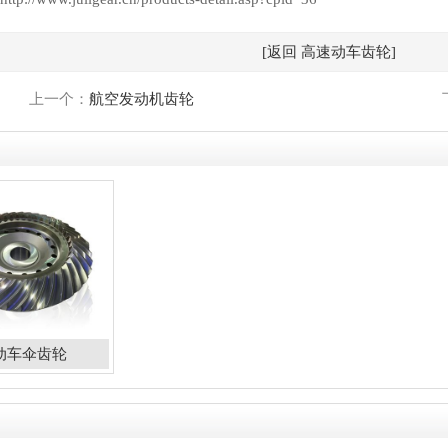
[返回 高速动车齿轮]
上一个：
航空发动机齿轮
动车伞齿轮