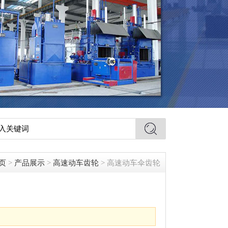
页
>
产品展示
>
高速动车齿轮
> 高速动车伞齿轮