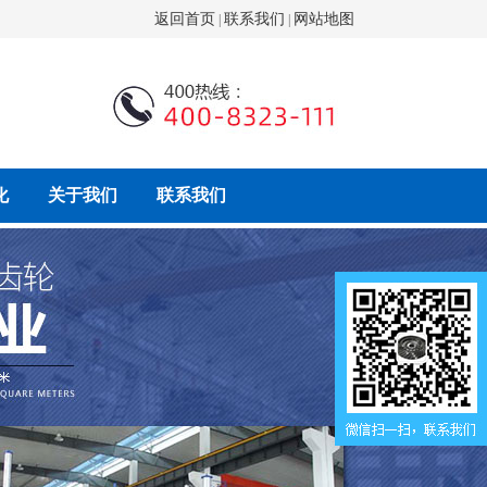
返回首页
联系我们
网站地图
|
|
化
关于我们
联系我们