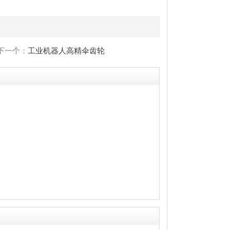
下一个：
工业机器人高精伞齿轮