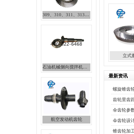
石油机械侧向搅拌机锥齿轮系列
立式
最新资讯
航空发动机齿轮
螺旋锥齿
齿轮里齿
伞齿轮参
伞齿轮设
锥齿轮加