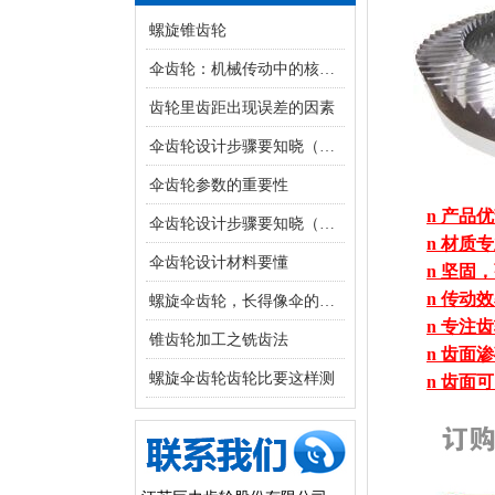
螺旋锥齿轮
伞齿轮：机械传动中的核心组件
齿轮里齿距出现误差的因素
伞齿轮设计步骤要知晓（下）
伞齿轮参数的重要性
n
产品优
伞齿轮设计步骤要知晓（上）
n
材质专
伞齿轮设计材料要懂
n
坚固，
n
传动效
螺旋伞齿轮，长得像伞的齿轮
n
专注齿
锥齿轮加工之铣齿法
n
齿面渗
螺旋伞齿轮齿轮比要这样测
n
齿面可