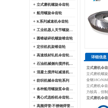
+
立式磨机螺旋伞齿轮
+
船用螺旋伞齿轮
+
K系列减速机伞齿轮
+
工业机器人关节螺旋伞齿轮
+
圆锥破碎机螺旋锥齿轮
+
定径机机架锥齿轮
+
高速线材轧机伞齿轮系列
详细信息
+
石油机械侧向搅拌机伞齿轮系列
立式磨机伞齿
+
混凝土搅拌站减速机伞齿轮系列
立式磨机螺旋
金钢18CrN
+
纺织机械伞齿轮系列
立式磨机伞齿
+
各种船用螺旋桨伞齿轮系列
力较高，但制
+
离心式选粉机伞齿轮系列
立式磨机伞齿
+
高频焊管/不锈钢焊管、冷弯成型机伞齿轮系列