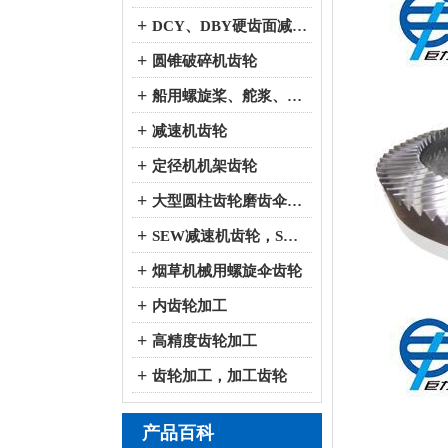
+
DCY、DBY硬齿面减速机伞齿轮系列
+
圆锥破碎机齿轮
+
船用螺旋桨、舵浆、侧向推进器--弧锥齿轮系列
+
减速机齿轮
+
定径机机架齿轮
+
大型圆柱齿轮磨齿伞齿轮
+
SEW减速机齿轮，SEW减速机配件
+
烟草机械用螺旋伞齿轮
+
内齿轮加工
+
高精度齿轮加工
+
齿轮加工，加工齿轮
产品百科