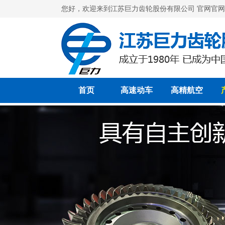
您好，欢迎来到江苏巨力齿轮股份有限公司 官网官
首页
高速动车
高精航空