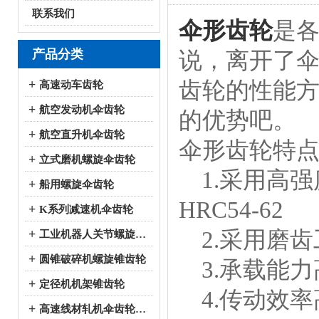
联系我们
伞形齿轮
是
产品分类
说，离开了
齿轮的性能
+
高速动车齿轮
+
航空发动机伞齿轮
的优势吧。
+
航空直升机伞齿轮
伞形齿轮特
+
立式磨机螺旋伞齿轮
1.采用高强
+
船用螺旋伞齿轮
HRC54-62
+
K系列减速机伞齿轮
2.采用磨齿
+
工业机器人关节螺旋伞齿轮
+
圆锥破碎机螺旋锥齿轮
3.承载能力
+
定径机机架锥齿轮
4.传动效率
+
高速线材轧机伞齿轮系列