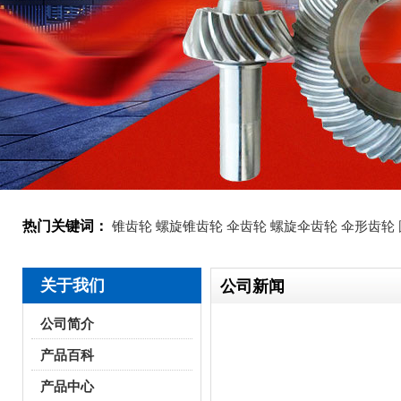
热门关键词：
锥齿轮
螺旋锥齿轮
伞齿轮
螺旋伞齿轮
伞形齿轮
关于我们
公司新闻
公司简介
产品百科
产品中心