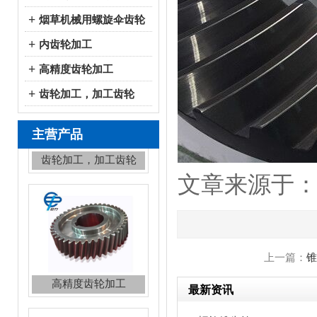
+
烟草机械用螺旋伞齿轮
+
内齿轮加工
+
高精度齿轮加工
+
齿轮加工，加工齿轮
主营产品
文章来源于：http:
上一篇：
锥
高精度齿轮加工
最新资讯