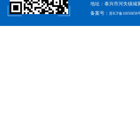
地址：泰兴市河失镇城黄
备案号：
苏ICP备16050858号
立式磨机伞齿轮
内齿轮加工
齿轮加工，加工齿轮