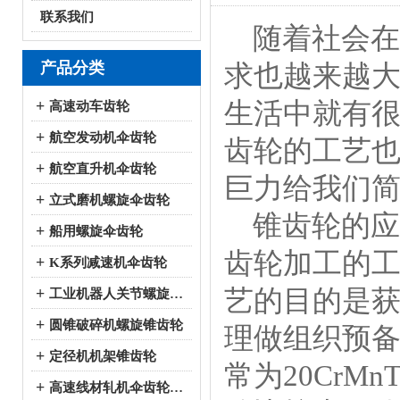
联系我们
随着社会在
产品分类
求也越来越
生活中就有
+
高速动车齿轮
+
航空发动机伞齿轮
齿轮的工艺
+
航空直升机伞齿轮
巨力给我们
+
立式磨机螺旋伞齿轮
锥齿轮的应
+
船用螺旋伞齿轮
齿轮加工的工
+
K系列减速机伞齿轮
艺的目的是获
+
工业机器人关节螺旋伞齿轮
+
圆锥破碎机螺旋锥齿轮
理做组织预
+
定径机机架锥齿轮
常为20Cr
+
高速线材轧机伞齿轮系列