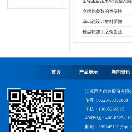
齿轮里齿距出现误差的因
伞齿轮参数的重要性
伞齿轮设计材料要懂
锥齿轮加工之铣齿法
航空发动机齿轮
首页
产品展示
新闻资讯
江苏巨力齿轮股份有限
传真：0523-87361868
航空直升机伞齿轮
手机：13805266015
400热线：400-8323-111
邮箱：259345119@qq.