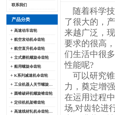
联系我们
随着科学技
产品分类
了很大的，
来越广泛，
+
高速动车齿轮
+
航空发动机伞齿轮
要求的很高
+
航空直升机伞齿轮
们生活中很
+
立式磨机螺旋伞齿轮
性能呢?
+
船用螺旋伞齿轮
可以研究锥
+
K系列减速机伞齿轮
力，奠定增
+
工业机器人关节螺旋伞齿轮
+
圆锥破碎机螺旋锥齿轮
在运用过程
+
定径机机架锥齿轮
场,对齿轮进
+
高速线材轧机伞齿轮系列