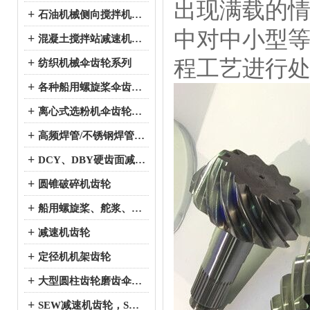
出现满载的
+
石油机械侧向搅拌机伞齿轮系列
中对中小型
+
混凝土搅拌站减速机伞齿轮系列
程工艺进行
+
纺织机械伞齿轮系列
+
各种船用螺旋桨伞齿轮系列
+
离心式选粉机伞齿轮系列
+
高频焊管/不锈钢焊管、冷弯成型机伞齿轮系列
+
DCY、DBY硬齿面减速机伞齿轮系列
+
圆锥破碎机齿轮
+
船用螺旋桨、舵浆、侧向推进器--弧锥齿轮系列
+
减速机齿轮
+
定径机机架齿轮
+
大型圆柱齿轮磨齿伞齿轮
+
SEW减速机齿轮，SEW减速机配件