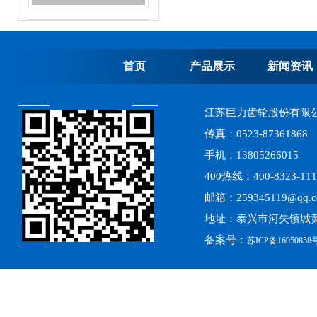
齿轮加工，加工齿轮
首页
产品展示
新闻资讯
江苏巨力齿轮股份有限
高精度齿轮加工
传真：0523-87361868
手机：13805266015
400热线：400-8323-111
邮箱：259345119@qq.
地址：泰兴市河失镇城黄
备案号：
苏ICP备16050858号
离心式选粉机锥齿轮系列