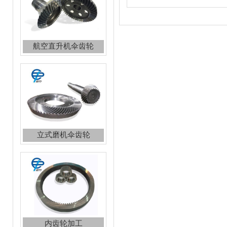
立式磨机伞齿轮
内齿轮加工