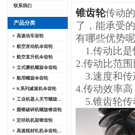
联系我们
锥齿轮
传动
产品分类
了，能承受
有哪些优势
+
高速动车齿轮
+
航空发动机伞齿轮
1.传动比是
+
航空直升机伞齿轮
2.传动比范
+
立式磨机螺旋伞齿轮
3.速度和传
+
船用螺旋伞齿轮
4.传动效率
+
K系列减速机伞齿轮
5.锥齿轮传
+
工业机器人关节螺旋伞齿轮
+
圆锥破碎机螺旋锥齿轮
+
定径机机架锥齿轮
+
高速线材轧机伞齿轮系列