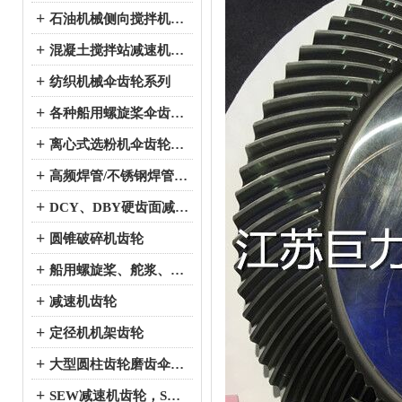
+
石油机械侧向搅拌机伞齿轮系列
+
混凝土搅拌站减速机伞齿轮系列
+
纺织机械伞齿轮系列
+
各种船用螺旋桨伞齿轮系列
+
离心式选粉机伞齿轮系列
+
高频焊管/不锈钢焊管、冷弯成型机伞齿轮系列
+
DCY、DBY硬齿面减速机伞齿轮系列
+
圆锥破碎机齿轮
+
船用螺旋桨、舵浆、侧向推进器--弧锥齿轮系列
+
减速机齿轮
+
定径机机架齿轮
+
大型圆柱齿轮磨齿伞齿轮
+
SEW减速机齿轮，SEW减速机配件