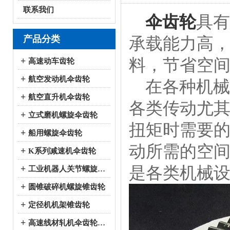
联系我们
伞齿轮
具有
产品分类
承载能力高
料，节省空
+
高速动车齿轮
+
航空发动机伞齿轮
在各种机械
+
航空直升机伞齿轮
各类传动尤
+
立式磨机螺旋伞齿轮
扭矩时需要
+
船用螺旋伞齿轮
动所需的空
+
K系列减速机伞齿轮
是各类机械
+
工业机器人关节螺旋伞齿轮
+
圆锥破碎机螺旋锥齿轮
+
定径机机架锥齿轮
+
高速线材轧机伞齿轮系列