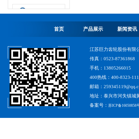
首页
产品展示
新闻资讯
江苏巨力齿轮股份有限
离心式选粉机锥齿轮系列
传真：0523-87361868
手机：13805266015
400热线：400-8323-111
邮箱：259345119@qq.
地址：泰兴市河失镇城黄
备案号：
苏ICP备16050858号
309、310、311、313、2150、2256、2259、力克等全系列混凝土搅拌站减速机螺旋伞齿轮