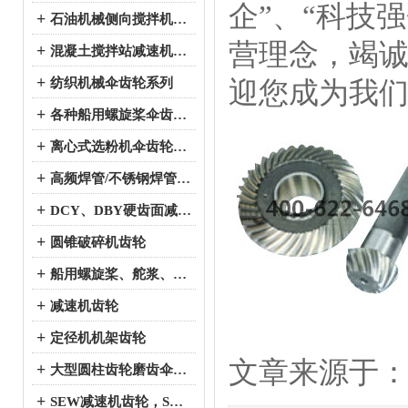
企”、“科技
+
石油机械侧向搅拌机伞齿轮系列
营理念，竭
+
混凝土搅拌站减速机伞齿轮系列
+
纺织机械伞齿轮系列
迎您成为我
+
各种船用螺旋桨伞齿轮系列
+
离心式选粉机伞齿轮系列
+
高频焊管/不锈钢焊管、冷弯成型机伞齿轮系列
+
DCY、DBY硬齿面减速机伞齿轮系列
+
圆锥破碎机齿轮
+
船用螺旋桨、舵浆、侧向推进器--弧锥齿轮系列
+
减速机齿轮
+
定径机机架齿轮
文章来源于：http:/
+
大型圆柱齿轮磨齿伞齿轮
+
SEW减速机齿轮，SEW减速机配件