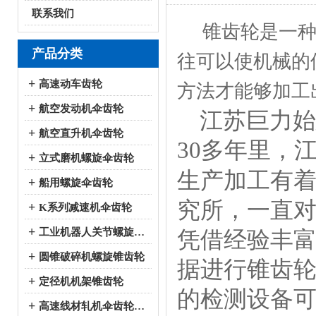
联系我们
锥齿轮是一种
产品分类
往可以使机械的
+
高速动车齿轮
方法才能够加工
+
航空发动机伞齿轮
江苏巨力始建
+
航空直升机伞齿轮
30多年里，
+
立式磨机螺旋伞齿轮
生产加工有
+
船用螺旋伞齿轮
究所，一直
+
K系列减速机伞齿轮
+
工业机器人关节螺旋伞齿轮
凭借经验丰
+
圆锥破碎机螺旋锥齿轮
据进行锥齿
+
定径机机架锥齿轮
的检测设备可
+
高速线材轧机伞齿轮系列