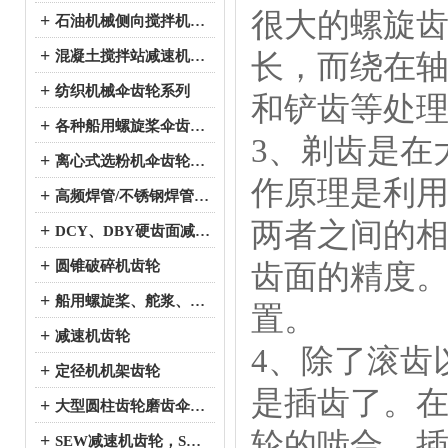
很大的螺旋
+
石油机械侧向搅拌机伞齿轮系列
+
混凝土搅拌站减速机伞齿轮系列
长，而绕在
+
纺织机械伞齿轮系列
和铲齿等处
+
各种船用螺旋桨伞齿轮系列
3、剃齿是在
+
离心式选粉机伞齿轮系列
作原理是利
+
高频焊管/不锈钢焊管、冷弯成型机伞齿轮系列
两者之间的
+
DCY、DBY硬齿面减速机伞齿轮系列
+
圆锥破碎机齿轮
齿面的精度
+
船用螺旋桨、舵浆、侧向推进器--弧锥齿轮系列
置。
+
减速机齿轮
4、除了滚齿
+
定径机机架齿轮
是插齿了。
+
大型圆柱齿轮磨齿伞齿轮
轮的啮合。
+
SEW减速机齿轮，SEW减速机配件