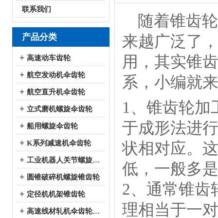
联系我们
随着锥齿轮
产品分类
来越广泛了
用，其实锥
+
高速动车齿轮
+
航空发动机伞齿轮
系，小编就
+
航空直升机伞齿轮
1、锥齿轮加
+
立式磨机螺旋伞齿轮
于成形法进
+
船用螺旋伞齿轮
+
K系列减速机伞齿轮
状相对应。
+
工业机器人关节螺旋伞齿轮
低，一般多
+
圆锥破碎机螺旋锥齿轮
2、通常锥齿
+
定径机机架锥齿轮
理相当于一
+
高速线材轧机伞齿轮系列