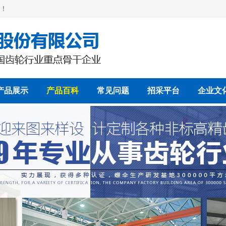
网！
产品展示
产品百科
常见问题
招采平台
企业文