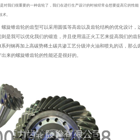
是对我们很重要的一种齿轮了，我们在进行生产设计的时候经常会想要提高它的性能
技术。
，螺旋锥齿轮的齿型可以采用圆弧等高齿以及齿轮结构的优化设计，
们则是我可以优化我们的锻造，并且使用温正火工艺来提高我们的齿
TiH系列钢再加上高碳势稀土碳共渗工艺分级淬火油和喷丸的话，那
产出来的螺旋锥齿轮的性能还是很好的。