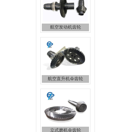
航空直升机伞齿轮
立式磨机伞齿轮
内齿轮加工