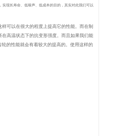
，实现长寿命、低噪声、低成本的目的，其实对此我们可以
这样可以在很大的程度上提高它的性能。而在制
胚在高温状态下的抗变形强度。而且如果我们能
么齿轮的性能就会有着较大的提高的。使用这样的