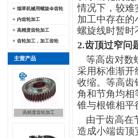
情况下，较难
+
烟草机械用螺旋伞齿轮
加工中存在的
+
内齿轮加工
螺旋线时暂时
+
高精度齿轮加工
+
齿轮加工，加工齿轮
2.齿顶过窄问
等高齿对数
主营产品
采用标准渐开
收缩。等高齿
角和节角均相
锥与根锥相平
高精度齿轮加工
由于齿高在
造成小端齿顶