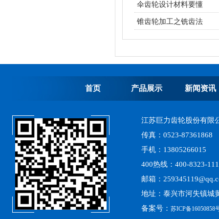
伞齿轮设计材料要懂
锥齿轮加工之铣齿法
首页
产品展示
新闻资讯
江苏巨力齿轮股份有限
传真：0523-87361868
手机：13805266015
400热线：400-8323-111
邮箱：259345119@qq.
地址：泰兴市河失镇城黄
备案号：
苏ICP备16050858号