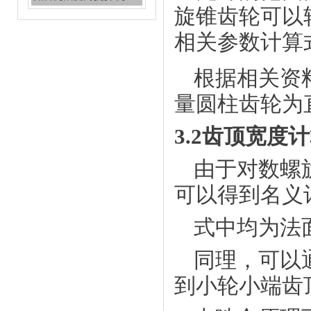
旋锥齿轮可以
相关参数计算
根据相关资
量圆柱齿轮为
航空发动机齿轮
3.2齿顶宽度
由于对数螺
可以得到名义
式中均为法
航空直升机伞齿轮
同理，可以
到小轮小端齿