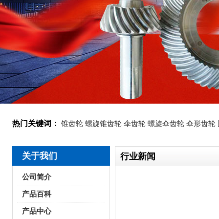
热门关键词：
锥齿轮
螺旋锥齿轮
伞齿轮
螺旋伞齿轮
伞形齿轮
关于我们
行业新闻
公司简介
产品百科
产品中心