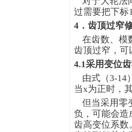
对于大轮法
过需要把下标
4．齿顶过窄
在齿数、模
齿顶过窄，可
4.1采用变位
由式（
3-14
当
x
为正时，
但当采用零
负，可能会造
齿高变位系数