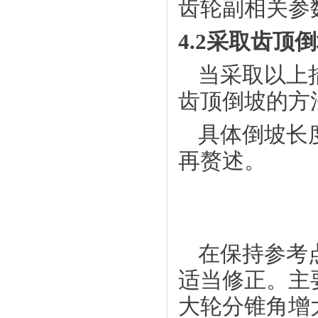
齿轮副相关参
4.2采取齿顶
当采取以上
齿顶倒坡的方
具体倒坡长
再赘述。
在保持参考
适当修正。主
大轮分锥角增