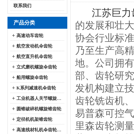
联系我们
江苏巨力
产品分类
的发展和壮大
协会行业标
+
高速动车齿轮
+
航空发动机伞齿轮
乃至生产高
+
航空直升机伞齿轮
地。公司拥有
+
立式磨机螺旋伞齿轮
部、齿轮研究
+
船用螺旋伞齿轮
发机构建立
+
K系列减速机伞齿轮
齿轮铣齿机
+
工业机器人关节螺旋伞齿轮
+
圆锥破碎机螺旋锥齿轮
易普森可控气
+
定径机机架锥齿轮
里森齿轮测量
+
高速线材轧机伞齿轮系列