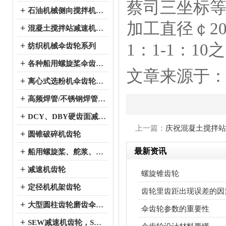
蔡司三坐标等
+
石油机械侧向搅拌机伞齿轮系列
加工直径￠20
+
混凝土搅拌站减速机伞齿轮系列
1：1-1：10
+
纺织机械伞齿轮系列
+
各种船用螺旋桨伞齿轮系列
文章来源于：http:
+
离心式选粉机伞齿轮系列
+
高频焊管/不锈钢焊管、冷弯成型机伞齿轮系列
+
DCY、DBY硬齿面减速机伞齿轮系列
上一篇：
庆祝混凝土搅拌站
+
圆锥破碎机齿轮
+
最新资讯
船用螺旋桨、舵浆、侧向推进器--弧锥齿轮系列
+
减速机齿轮
螺旋锥齿轮
+
定径机机架齿轮
齿轮里齿距出现误差的因
+
大型圆柱齿轮磨齿伞齿轮
伞齿轮参数的重要性
+
SEW减速机齿轮，SEW减速机配件