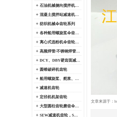
+
石油机械侧向搅拌机伞齿轮系列
+
混凝土搅拌站减速机伞齿轮系列
+
纺织机械伞齿轮系列
+
各种船用螺旋桨伞齿轮系列
+
离心式选粉机伞齿轮系列
+
高频焊管/不锈钢焊管、冷弯成型机伞齿轮系列
+
DCY、DBY硬齿面减速机伞齿轮系列
+
圆锥破碎机齿轮
+
船用螺旋桨、舵浆、侧向推进器--弧锥齿轮系列
+
减速机齿轮
+
定径机机架齿轮
文章来源于：http://
+
大型圆柱齿轮磨齿伞齿轮
+
SEW减速机齿轮，SEW减速机配件