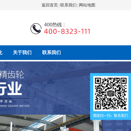
返回首页
联系我们
网站地图
|
|
化
关于我们
联系我们