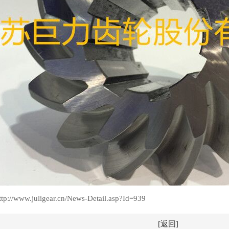
www.juligear.cn/News-Detail.asp?Id=939
[返回]