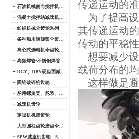
传递运动的
+
石油机械侧向搅拌机伞齿轮系列
为了提高设
+
混凝土搅拌站减速机伞齿轮系列
其传递运动
+
纺织机械伞齿轮系列
+
各种船用螺旋桨伞齿轮系列
传动的平稳
+
离心式选粉机伞齿轮系列
想要减少设
+
高频焊管/不锈钢焊管、冷弯成型机伞齿轮系列
载荷分布的
+
DCY、DBY硬齿面减速机伞齿轮系列
这样做是避
+
圆锥破碎机齿轮
+
船用螺旋桨、舵浆、侧向推进器--弧锥齿轮系列
+
减速机齿轮
+
定径机机架齿轮
+
大型圆柱齿轮磨齿伞齿轮
+
SEW减速机齿轮，SEW减速机配件