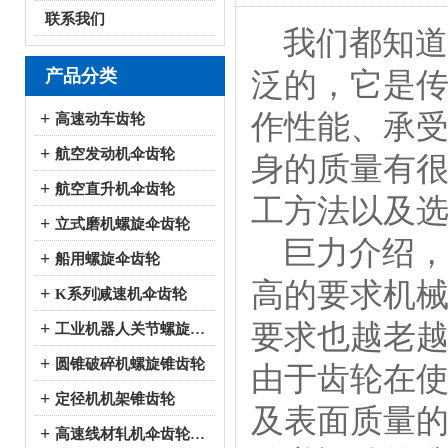
联系我们
我们都知道
产品分类
泛的，它是
作性能、承
+
高速动车齿轮
+
航空发动机伞齿轮
身的质量有
+
航空直升机伞齿轮
工方法以及
+
立式磨机螺旋伞齿轮
巨力介绍，
+
船用螺旋伞齿轮
高的要求机
+
K系列减速机伞齿轮
要求也越老
+
工业机器人关节螺旋伞齿轮
+
圆锥破碎机螺旋锥齿轮
由于齿轮在
+
定径机机架锥齿轮
及表面质量
+
高速线材轧机伞齿轮系列