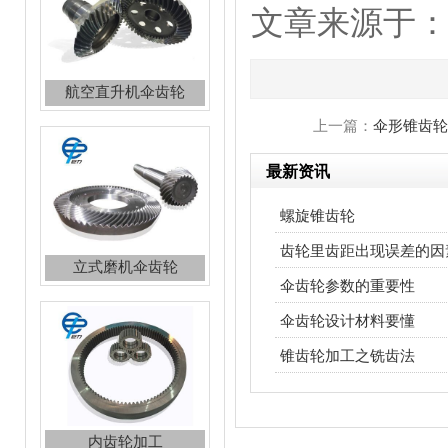
文章来源于：http:
航空直升机伞齿轮
上一篇：
伞形锥齿轮
最新资讯
螺旋锥齿轮
齿轮里齿距出现误差的因
立式磨机伞齿轮
伞齿轮参数的重要性
伞齿轮设计材料要懂
锥齿轮加工之铣齿法
内齿轮加工