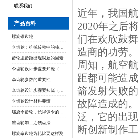
联系我们
近年，我国
产品百科
2020年之
们在欢欣鼓
螺旋锥齿轮
伞齿轮：机械传动中的核心组件
造商的功劳。
齿轮里齿距出现误差的因素
周知，航空
伞齿轮设计步骤要知晓（下）
距都可能造
伞齿轮参数的重要性
箭发射失败
伞齿轮设计步骤要知晓（上）
故障造成的
伞齿轮设计材料要懂
螺旋伞齿轮，长得像伞的齿轮
泛，它的出
锥齿轮加工之铣齿法
断创新制作
螺旋伞齿轮齿轮比要这样测