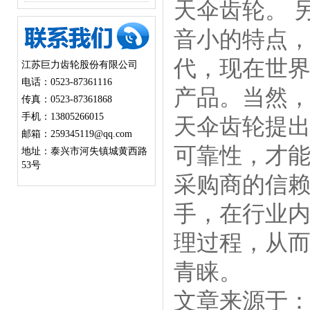
天伞齿轮。 
音小的特点
代，现在世
江苏巨力齿轮股份有限公司
电话：0523-87361116
产品。当然
传真：0523-87361868
手机：13805266015
天伞齿轮提
邮箱：259345119@qq.com
可靠性，才
地址：泰兴市河失镇城黄西路
53号
采购商的信赖
手，在行业
理过程，从
青睐。
文章来源于：http:/