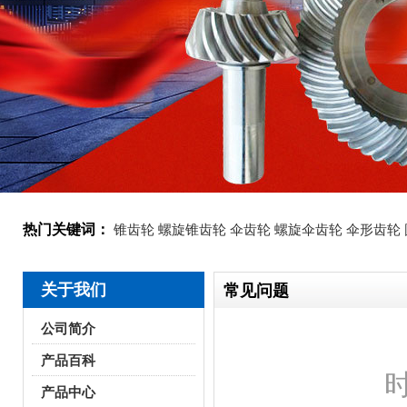
热门关键词：
锥齿轮
螺旋锥齿轮
伞齿轮
螺旋伞齿轮
伞形齿轮
关于我们
常见问题
公司简介
产品百科
时
产品中心