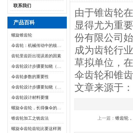
联系我们
由于锥齿轮
产品百科
显得尤为重
份有限公司始
螺旋锥齿轮
伞齿轮：机械传动中的核心组件
成为齿轮行
齿轮里齿距出现误差的因素
草拟单位，
伞齿轮设计步骤要知晓（下）
伞齿轮和锥
伞齿轮参数的重要性
文章来源于：http:/
伞齿轮设计步骤要知晓（上）
伞齿轮设计材料要懂
螺旋伞齿轮，长得像伞的齿轮
上一篇：
锥齿轮，
锥齿轮加工之铣齿法
螺旋伞齿轮齿轮比要这样测