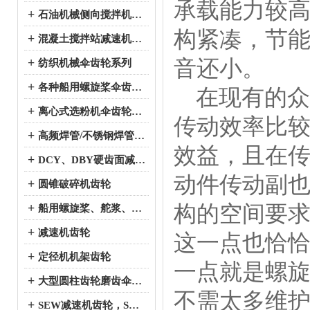
承载能力较
+
石油机械侧向搅拌机伞齿轮系列
构紧凑，节
+
混凝土搅拌站减速机伞齿轮系列
音还小。
+
纺织机械伞齿轮系列
+
各种船用螺旋桨伞齿轮系列
在现有的众
+
离心式选粉机伞齿轮系列
传动效率比
+
高频焊管/不锈钢焊管、冷弯成型机伞齿轮系列
效益，且在
+
DCY、DBY硬齿面减速机伞齿轮系列
动件传动副
+
圆锥破碎机齿轮
构的空间要
+
船用螺旋桨、舵浆、侧向推进器--弧锥齿轮系列
+
减速机齿轮
这一点也恰
+
定径机机架齿轮
一点就是螺
+
大型圆柱齿轮磨齿伞齿轮
不需太多维
+
SEW减速机齿轮，SEW减速机配件