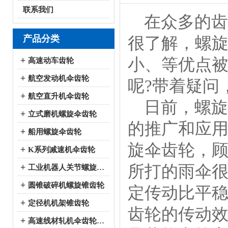
联系我们
在众多的齿
产品分类
很了解，螺
小、等优点
+
高速动车齿轮
+
航空发动机伞齿轮
呢?带着疑问
+
航空直升机伞齿轮
日前，螺旋
+
立式磨机螺旋伞齿轮
的推广和应
+
船用螺旋伞齿轮
旋伞齿轮，
+
K系列减速机伞齿轮
所打的雨伞
+
工业机器人关节螺旋伞齿轮
+
圆锥破碎机螺旋锥齿轮
定传动比平
+
定径机机架锥齿轮
齿轮的传动
+
高速线材轧机伞齿轮系列