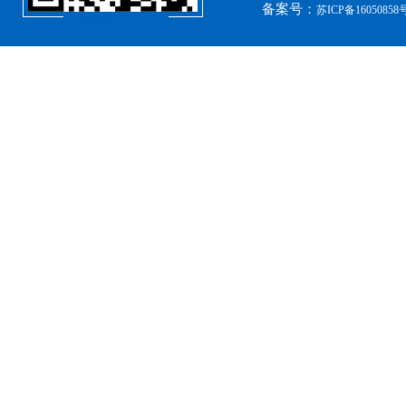
离心式选粉机锥齿轮系列
备案号：
苏ICP备16050858号
309、310、311、313、2150、2256、2259、力克等全系列混凝土搅拌站减速机螺旋伞齿轮
石油机械侧向搅拌机锥齿轮系列