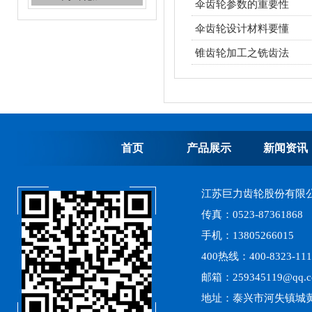
伞齿轮参数的重要性
伞齿轮设计材料要懂
锥齿轮加工之铣齿法
齿轮加工，加工齿轮
首页
产品展示
新闻资讯
江苏巨力齿轮股份有限
高精度齿轮加工
传真：0523-87361868
手机：13805266015
400热线：400-8323-111
邮箱：259345119@qq.
地址：泰兴市河失镇城黄