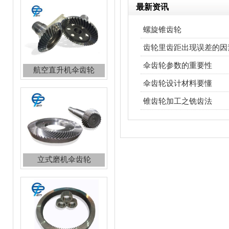
最新资讯
螺旋锥齿轮
航空直升机伞齿轮
齿轮里齿距出现误差的因
伞齿轮参数的重要性
伞齿轮设计材料要懂
锥齿轮加工之铣齿法
立式磨机伞齿轮
内齿轮加工