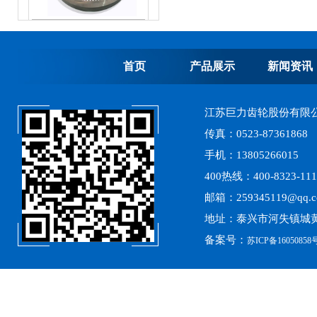
首页
产品展示
新闻资讯
江苏巨力齿轮股份有限
齿轮加工，加工齿轮
传真：0523-87361868
手机：13805266015
400热线：400-8323-111
邮箱：259345119@qq.
地址：泰兴市河失镇城黄
备案号：
苏ICP备16050858号
高精度齿轮加工