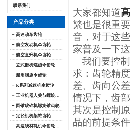
联系我们
大家都知道
产品分类
繁也是很重
音，对于这
+
高速动车齿轮
+
航空发动机伞齿轮
家普及一下
+
航空直升机伞齿轮
我们要控制
+
立式磨机螺旋伞齿轮
求：齿轮精度控
+
船用螺旋伞齿轮
差、齿向公差
+
K系列减速机伞齿轮
情况下，齿
+
工业机器人关节螺旋伞齿轮
+
圆锥破碎机螺旋锥齿轮
其次是控制
+
定径机机架锥齿轮
品的前提条
+
高速线材轧机伞齿轮系列