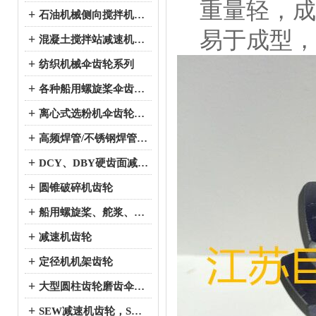
重量轻，成
+
石油机械侧向搅拌机伞齿轮系列
易于成型，
+
混凝土搅拌站减速机伞齿轮系列
+
纺织机械伞齿轮系列
+
各种船用螺旋桨伞齿轮系列
+
离心式选粉机伞齿轮系列
+
高频焊管/不锈钢焊管、冷弯成型机伞齿轮系列
+
DCY、DBY硬齿面减速机伞齿轮系列
+
圆锥破碎机齿轮
+
船用螺旋桨、舵浆、侧向推进器--弧锥齿轮系列
+
减速机齿轮
+
定径机机架齿轮
+
大型圆柱齿轮磨齿伞齿轮
+
SEW减速机齿轮，SEW减速机配件