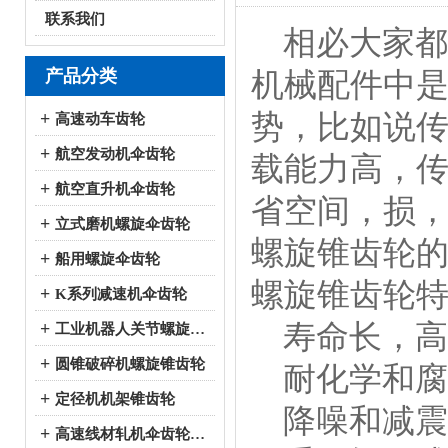
联系我们
相必大家都
产品分类
机械配件中
势，比如说
+
高速动车齿轮
+
航空发动机伞齿轮
载能力高，
+
航空直升机伞齿轮
省空间，损
+
立式磨机螺旋伞齿轮
螺旋锥齿轮
+
船用螺旋伞齿轮
螺旋锥齿轮
+
K系列减速机伞齿轮
寿命长，高
+
工业机器人关节螺旋伞齿轮
+
圆锥破碎机螺旋锥齿轮
耐化学和腐
+
定径机机架锥齿轮
降噪和减震
+
高速线材轧机伞齿轮系列