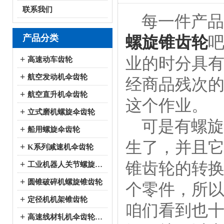
联系我们
每一件产品
产品分类
螺旋锥齿轮
业的时分具
+
高速动车齿轮
+
航空发动机伞齿轮
经商品残次
+
航空直升机伞齿轮
这个作业。
+
立式磨机螺旋伞齿轮
可是有螺旋
+
船用螺旋伞齿轮
生了，并且
+
K系列减速机伞齿轮
锥齿轮的转
+
工业机器人关节螺旋伞齿轮
+
圆锥破碎机螺旋锥齿轮
个零件，所
+
定径机机架锥齿轮
咱们看到也
+
高速线材轧机伞齿轮系列