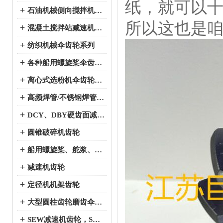
纸，就可以
+
石油机械侧向搅拌机伞齿轮系列
所以这也是
+
混凝土搅拌站减速机伞齿轮系列
+
纺织机械伞齿轮系列
+
各种船用螺旋桨伞齿轮系列
+
离心式选粉机伞齿轮系列
+
高频焊管/不锈钢焊管、冷弯成型机伞齿轮系列
+
DCY、DBY硬齿面减速机伞齿轮系列
+
圆锥破碎机齿轮
+
船用螺旋桨、舵浆、侧向推进器--弧锥齿轮系列
+
减速机齿轮
+
定径机机架齿轮
+
大型圆柱齿轮磨齿伞齿轮
+
SEW减速机齿轮，SEW减速机配件