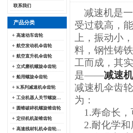
联系我们
减速机是一
产品分类
受过载高，能
上，振动小
+
高速动车齿轮
+
航空发动机伞齿轮
料，钢性铸
+
航空直升机伞齿轮
工而成，其
+
立式磨机螺旋伞齿轮
是——
减速
+
船用螺旋伞齿轮
减速机伞齿
+
K系列减速机伞齿轮
为：
+
工业机器人关节螺旋伞齿轮
+
圆锥破碎机螺旋锥齿轮
1.寿命长，
+
定径机机架锥齿轮
2.耐化学和
+
高速线材轧机伞齿轮系列