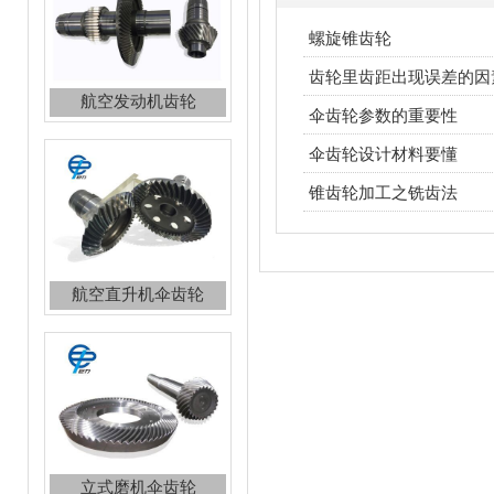
螺旋锥齿轮
齿轮里齿距出现误差的因
航空发动机齿轮
伞齿轮参数的重要性
伞齿轮设计材料要懂
锥齿轮加工之铣齿法
航空直升机伞齿轮
立式磨机伞齿轮