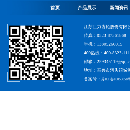
首页
产品展示
新闻资讯
江苏巨力齿轮股份有限
传真：0523-87361868
手机：13805266015
400热线：400-8323-111
邮箱：259345119@qq.
地址：泰兴市河失镇城黄
备案号：
苏ICP备16050858号